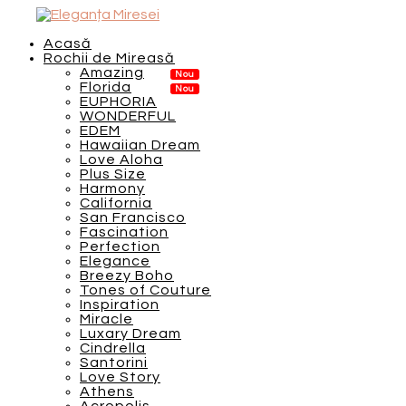
Acasă
Rochii de Mireasă
Amazing
Florida
EUPHORIA
WONDERFUL
EDEM
Hawaiian Dream
Love Aloha
Plus Size
Harmony
California
San Francisco
Fascination
Perfection
Elegance
Breezy Boho
Tones of Couture
Inspiration
Miracle
Luxary Dream
Cindrella
Santorini
Love Story
Athens