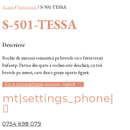
Acasă
/
Santorini
/ S-501-TESSA
S-501-TESSA
Descriere
Rochie de mireasă romantică pe bretele cu o fustă-trenă
bufantp. Partea din spate a rochiei este deschisă, cu trei
bretele pe umeri, care dau o grație aparte figurii.
Fă o programare
mt|settings_phone|

0754 698 079