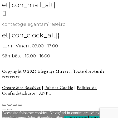
et|icon_mail_alt|

contact@elegantamiresei.ro
et|icon_clock_alt|}
Luni - Vineri : 09:00 - 17:00
Sâmbăta : 10:00 - 16:00
Copyright © 2026 Eleganța Miresei . Toate drepturile
rezervate.
Creare Site BossNet
|
Politica Cookie
|
Politica de
Confindetialitate
|
ANPC
Acest site foloseste cookies. Navigând în continuare, vă exprimaţi
acordul asupra folosirii cookie-urilor.