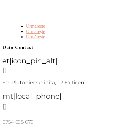
Urmărește
Urmărește
Urmărește
Date Contact
et|icon_pin_alt|

Str. Plutonier Ghinita, 117 Fălticeni
mt|local_phone|

0754 698 079