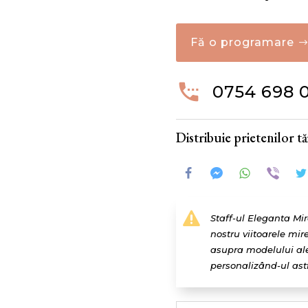
Fă o programare

0754 698 
Distribuie prietenilor tăi

Staff-ul Eleganta Mi
nostru viitoarele mir
asupra modelului ales
personalizând-ul astfe