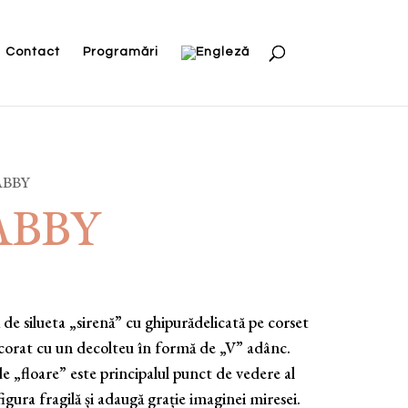
Contact
Programări
ABBY
TABBY
de silueta „sirenă” cu ghipurădelicată pe corset
ecorat cu un decolteu în formă de „V” adânc.
e „floare” este principalul punct de vedere al
figura fragilă și adaugă grație imaginei miresei.