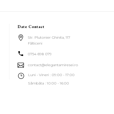
Date Contact

Str. Plutonier Ghinita, 117
Fălticeni

0754 698 079

contact@elegantamiresei.ro
}
Luni - Vineri : 09:00 - 17:00
Sâmbăta : 10:00 - 16:00