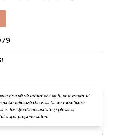
079
 !
resei ține să vă informeze ca la showroom-ul
esici beneficiază de orice fel de modificare
 în funcție de necesitate și plăcere,
l după propriile criterii.