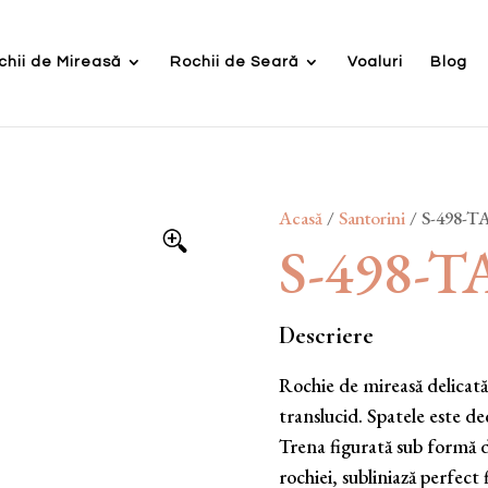
chii de Mireasă
Rochii de Seară
Voaluri
Blog
Acasă
/
Santorini
/ S-498-T
S-498-
Descriere
Rochie de mireasă delicată 
translucid. Spatele este d
Trena figurată sub formă d
rochiei, subliniază perfect 