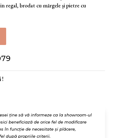
tin regal, brodat cu mărgele și pietre cu
079
 !
resei ține să vă informeze ca la showroom-ul
esici beneficiază de orice fel de modificare
 în funcție de necesitate și plăcere,
l după propriile criterii.