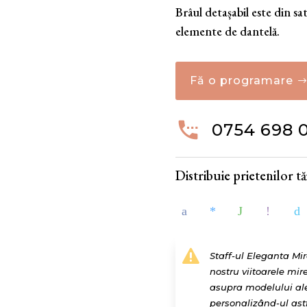
Brâul detașabil este din sa
elemente de dantelă.
Fă o programare

0754 698 
Distribuie prietenilor tăi

Staff-ul Eleganta Mi
nostru viitoarele mir
asupra modelului ales
personalizând-ul astfe