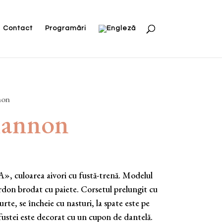
Contact
Programări
non
hannon
A», culoarea aivori cu fustă-trenă. Modelul
ordon brodat cu paiete. Corsetul prelungit cu
urte, se încheie cu nasturi, la spate este pe
fustei este decorat cu un cupon de dantelă.