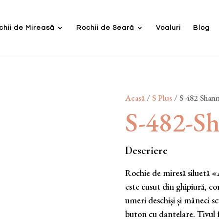
chii de Mireasă
Rochii de Seară
Voaluri
Blog
Acasă
/
S Plus
/ S-482-Shan
S-482-S
Descriere
Rochie de miresă siluetă «
este cusut din ghipiură, c
umeri deschiși și mâneci sc
buton cu dantelare. Tivul 