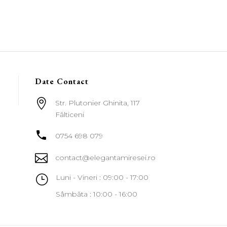
Date Contact

Str. Plutonier Ghinita, 117
Fălticeni

0754 698 079

contact@elegantamiresei.ro
}
Luni - Vineri : 09:00 - 17:00
Sâmbăta : 10:00 - 16:00