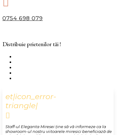

0754 698 079
Distribuie prietenilor tăi !
et|icon_error-
triangle|

Staff-ul Eleganta Miresei ține să vă informeze ca la
showroom-ul nostru viitoarele miresici beneficiază de