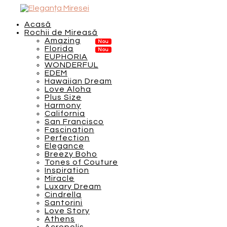
Acasă
Rochii de Mireasă
Amazing
Florida
EUPHORIA
WONDERFUL
EDEM
Hawaiian Dream
Love Aloha
Plus Size
Harmony
California
San Francisco
Fascination
Perfection
Elegance
Breezy Boho
Tones of Couture
Inspiration
Miracle
Luxary Dream
Cindrella
Santorini
Love Story
Athens