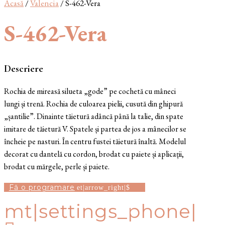
Acasă
/
Valencia
/ S-462-Vera
S-462-Vera
Descriere
Rochia de mireasă silueta „gode” pe cochetă cu mâneci
lungi și trenă. Rochia de culoarea pielii, cusută din ghipură
„șantilie”. Dinainte tăietură adâncă până la talie, din spate
imitare de tăietură V. Spatele și partea de jos a mânecilor se
încheie pe nasturi. În centru fustei tăietură înaltă. Modelul
decorat cu dantelă cu cordon, brodat cu paiete și aplicații,
brodat cu mărgele, perle și paiete.
Fă o programare
mt|settings_phone|