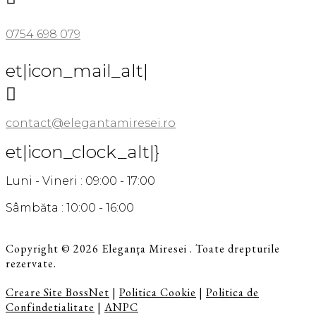
0754 698 079
et|icon_mail_alt|

contact@elegantamiresei.ro
et|icon_clock_alt|}
Luni - Vineri : 09:00 - 17:00
Sâmbăta : 10:00 - 16:00
Copyright © 2026 Eleganța Miresei . Toate drepturile
rezervate.
Creare Site BossNet
|
Politica Cookie
|
Politica de
Confindetialitate
|
ANPC