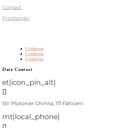
Contact
Programări
Urmărește
Urmărește
Urmărește
Date Contact
et|icon_pin_alt|

Str. Plutonier Ghinita, 117 Fălticeni
mt|local_phone|
